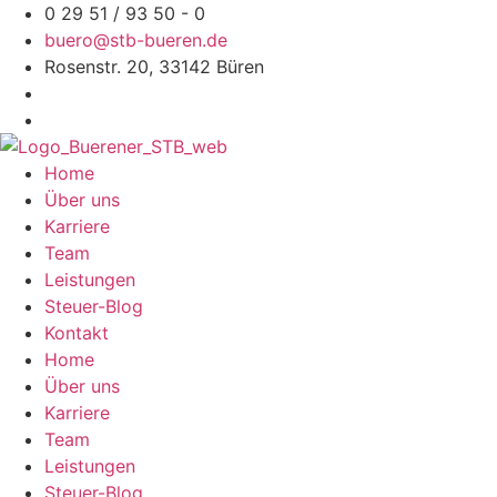
Zum
0 29 51 / 93 50 - 0
Inhalt
buero@stb-bueren.de
springen
Rosenstr. 20, 33142 Büren
Home
Über uns
Karriere
Team
Leistungen
Steuer-Blog
Kontakt
Home
Über uns
Karriere
Team
Leistungen
Steuer-Blog