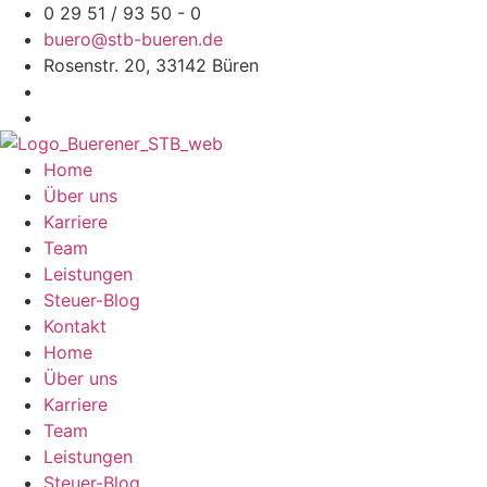
Zum
0 29 51 / 93 50 - 0
Inhalt
buero@stb-bueren.de
springen
Rosenstr. 20, 33142 Büren
Home
Über uns
Karriere
Team
Leistungen
Steuer-Blog
Kontakt
Home
Über uns
Karriere
Team
Leistungen
Steuer-Blog