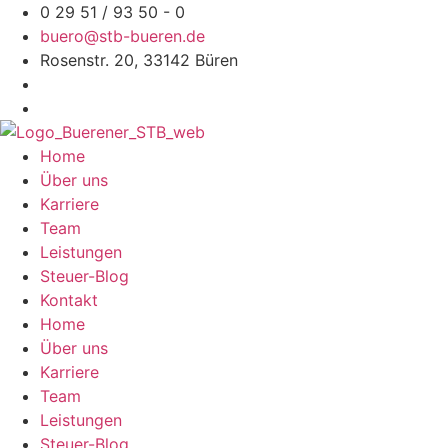
Zum
0 29 51 / 93 50 - 0
Inhalt
buero@stb-bueren.de
springen
Rosenstr. 20, 33142 Büren
Home
Über uns
Karriere
Team
Leistungen
Steuer-Blog
Kontakt
Home
Über uns
Karriere
Team
Leistungen
Steuer-Blog