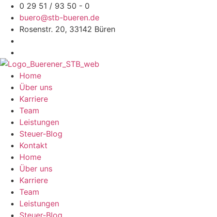
Zum
0 29 51 / 93 50 - 0
Inhalt
buero@stb-bueren.de
springen
Rosenstr. 20, 33142 Büren
Home
Über uns
Karriere
Team
Leistungen
Steuer-Blog
Kontakt
Home
Über uns
Karriere
Team
Leistungen
Steuer-Blog