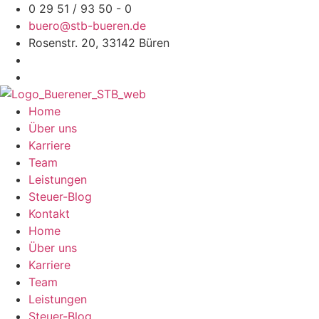
Zum
0 29 51 / 93 50 - 0
Inhalt
buero@stb-bueren.de
springen
Rosenstr. 20, 33142 Büren
Home
Über uns
Karriere
Team
Leistungen
Steuer-Blog
Kontakt
Home
Über uns
Karriere
Team
Leistungen
Steuer-Blog