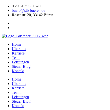
Zum
0 29 51 / 93 50 - 0
Inhalt
buero@stb-bueren.de
springen
Rosenstr. 20, 33142 Büren
Home
Über uns
Karriere
Team
Leistungen
Steuer-Blog
Kontakt
Home
Über uns
Karriere
Team
Leistungen
Steuer-Blog
Kontakt