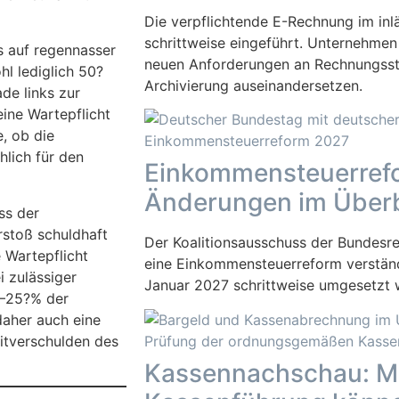
Die verpflichtende E-Rechnung im inl
schrittweise eingeführt. Unternehmen
s auf regennasser
neuen Anforderungen an Rechnungsst
l lediglich 50?
Archivierung auseinandersetzen.
de links zur
eine Wartepflicht
, ob die
lich für den
Einkommensteuerrefo
Änderungen im Überb
ss der
rstoß schuldhaft
Der Koalitionsausschuss der Bundesre
 Wartepflicht
eine Einkommensteuerreform verständ
i zulässiger
Januar 2027 schrittweise umgesetzt
0–25?% der
daher auch eine
itverschulden des
Kassennachschau: Mä