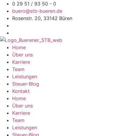
Zum
0 29 51 / 93 50 - 0
Inhalt
buero@stb-bueren.de
springen
Rosenstr. 20, 33142 Büren
Home
Über uns
Karriere
Team
Leistungen
Steuer-Blog
Kontakt
Home
Über uns
Karriere
Team
Leistungen
Steuer-Blog