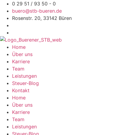
Zum
0 29 51 / 93 50 - 0
Inhalt
buero@stb-bueren.de
springen
Rosenstr. 20, 33142 Büren
Home
Über uns
Karriere
Team
Leistungen
Steuer-Blog
Kontakt
Home
Über uns
Karriere
Team
Leistungen
Steuer-Blog