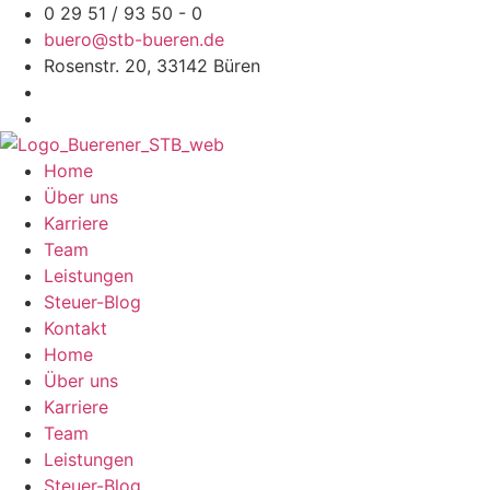
Zum
0 29 51 / 93 50 - 0
Inhalt
buero@stb-bueren.de
springen
Rosenstr. 20, 33142 Büren
Home
Über uns
Karriere
Team
Leistungen
Steuer-Blog
Kontakt
Home
Über uns
Karriere
Team
Leistungen
Steuer-Blog