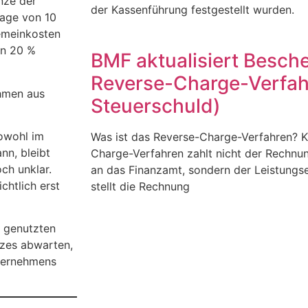
nze der
der Kassenführung festgestellt wurden.
lage von 10
emeinkosten
on 20 %
BMF aktualisiert Besch
Reverse-Charge-Verfah
ahmen aus
Steuerschuld)
sowohl im
Was ist das Reverse-Charge-Verfahren? Ku
nn, bleibt
Charge-Verfahren zahlt nicht der Rechnu
ch unklar.
an das Finanzamt, sondern der Leistung
htlich erst
stellt die Rechnung
h genutzten
tzes abwarten,
ternehmens