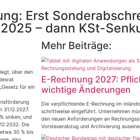
ung: Erst Sonderabschr
.2025 – dann KSt-Senk
Mehr Beiträge:
legt, über den
E-Rechnung 2027: Pflic
desrat
„Gesetz für ein
wichtige Änderungen
ionsförderung
Die verpflichtende E-Rechnung im inländ
m 31.12.2027.
schrittweise eingeführt. Unternehmen müs
 % sinken, und
den neuen Anforderungen an Rechnungsst
.12.2032. Die
Vorsteuerabzug und Archivierung auseina
 etwa 30 % bis
nne, also