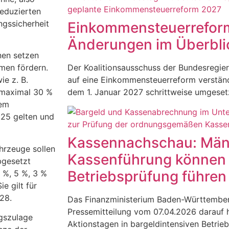
reduzierten
ngssicherheit
Einkommensteuerreform
Änderungen im Überbli
onen setzen
men fördern.
Der Koalitionsausschuss der Bundesregier
ie z. B.
auf eine Einkommensteuerreform verständ
 maximal 30 %
dem 1. Januar 2027 schrittweise umgese
dem
025 gelten und
Kassennachschau: Mäng
ahrzeuge sollen
Kassenführung können 
bgesetzt
Betriebsprüfung führen
 %, 5 %, 3 %
e gilt für
28.
Das Finanzministerium Baden-Württemberg
Pressemitteilung vom 07.04.2026 darauf h
ngszulage
Aktionstagen in bargeldintensiven Betrie