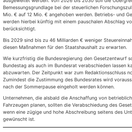
ausgeweitet werden. Von 2026 bis 2030 soll die Obergre
Bemessungsgrundlage bei der steuerlichen Forschungszu
Mio. € auf 12 Mio. € angehoben werden. Betriebs- und G
werden hierbei künftig mit einem pauschalen Abschlag v
berücksichtigt.
Bis 2029 sind bis zu 46 Milliarden € weniger Steuereinn
diesen Maßnahmen für den Staatshaushalt zu erwarten.
Wie kurzfristig die Bundesregierung den Gesetzentwurf 
Bundestag als auch im Bundesrat verabschieden lassen ka
abzuwarten. Der Zeitpunkt war zum Redaktionsschluss no
Zumindest die Zustimmung des Bundesrates wird voraussic
nach der Sommerpause eingeholt werden können.
Unternehmen, die alsbald die Anschaffung von betrieblic
Fahrzeugen planen, sollten die Verabschiedung des Gese
wenn eine zügige und hohe Abschreibung seitens des Un
gewünscht ist.