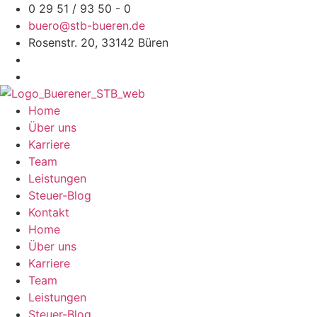
Zum
0 29 51 / 93 50 - 0
Inhalt
buero@stb-bueren.de
springen
Rosenstr. 20, 33142 Büren
Home
Über uns
Karriere
Team
Leistungen
Steuer-Blog
Kontakt
Home
Über uns
Karriere
Team
Leistungen
Steuer-Blog