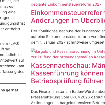
 muss, die
l ist es
Einkommensteuerreform
gung eine
Prognose
Änderungen im Überbli
ündigungsfrist
mer entbehrt
Der Koalitionsausschuss der Bundesregier
auf eine Einkommensteuerreform verständ
dem 1. Januar 2027 schrittweise umgese
mern (LAG)
uftrag
monatlich zu
Mittelwert auf
Kassennachschau: Mäng
sprechend kam
Kassenführung können 
Auffassung des
Betriebsprüfung führen
uns gerne!
Das Finanzministerium Baden-Württemberg
Pressemitteilung vom 07.04.2026 darauf h
Aktionstagen in bargeldintensiven Betrie