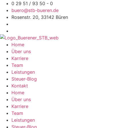
Zum
0 29 51 / 93 50 - 0
Inhalt
buero@stb-bueren.de
springen
Rosenstr. 20, 33142 Büren
Home
Über uns
Karriere
Team
Leistungen
Steuer-Blog
Kontakt
Home
Über uns
Karriere
Team
Leistungen
Steuer-Blog