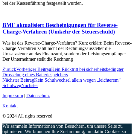
bei der Kassenführung festgestellt wurden.
BMF aktualisiert Bescheinigungen für Reverse-
Charge-Verfahren (Umkehr der Steuerschuld)
Was ist das Reverse-Charge-Verfahren? Kurz erklärt: Beim Reverse-
Charge-Verfahren zahlt nicht der Rechnungsaussteller die
Umsatzsteuer an das Finanzamt, sondern der Leistungsempfänger.
Der Unternehmer stellt die Rechnung
Zurück
Vorheriger Beitrag
Kein Rücktritt bei sicherheitsbedingter
Drosselung eines Batteriespeichers
Nächster Beitrag
Kein Schulwechsel allein wegen „leichterem“
Schulweg
Nächster
Impressum
|
Datenschutz
Kontakt
© 2024 All rights reserved
Wir sammeln Informationen von Besuchern, um unsere Seite zu
optimieren. Wir brauchen Ihre Zustimmung, um dafür Cookies zu